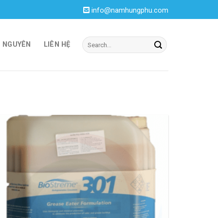
info@namhungphu.com
I NGUYÊN
LIÊN HỆ