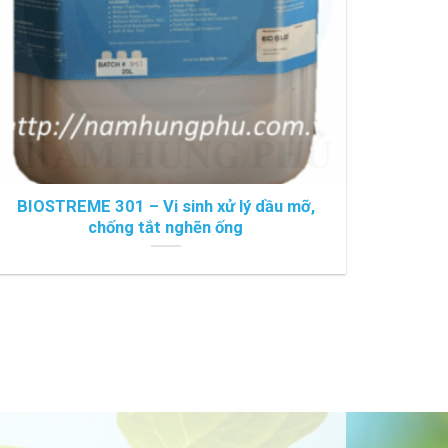
BIOSTREME 301 – Vi sinh xử lý dầu mỡ,
chống tắt nghẽn ống