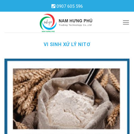
Skip
0907 605 596
to
content
VI SINH XỬ LÝ NITƠ