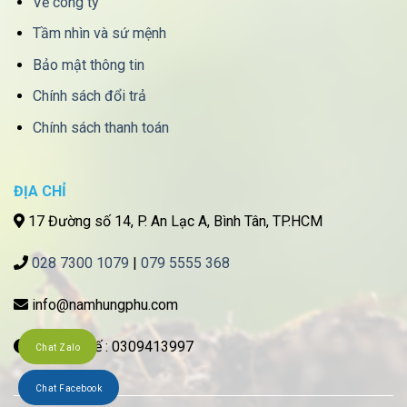
Về công ty
Tầm nhìn và sứ mệnh
Bảo mật thông tin
Chính sách đổi trả
Chính sách thanh toán
ĐỊA CHỈ
17 Đường số 14, P. An Lạc A, Bình Tân, TP.HCM
028 7300 1079
|
079 5555 368
info@namhungphu.com
Mã số thuế : 0309413997
Chat Zalo
Chat Facebook