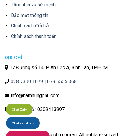
Tầm nhìn và sứ mệnh
Bảo mật thông tin
Chính sách đổi trả
Chính sách thanh toán
ĐỊA CHỈ
17 Đường số 14, P. An Lạc A, Bình Tân, TP.HCM
028 7300 1079
|
079 5555 368
info@namhungphu.com
Mã số thuế : 0309413997
Chat Zalo
Chat Facebook
© 2021 namhungphu.com.vn. All rights reserved.