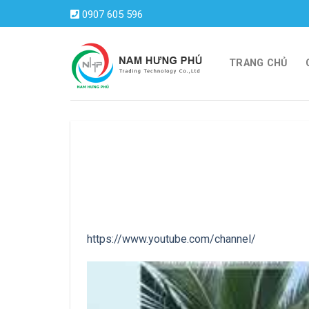
Skip
0907 605 596
to
content
TRANG CHỦ
https://www.youtube.com/channel/