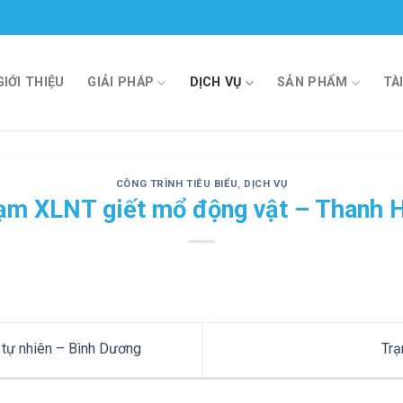
GIỚI THIỆU
GIẢI PHÁP
DỊCH VỤ
SẢN PHẨM
TÀ
CÔNG TRÌNH TIÊU BIỂU
,
DỊCH VỤ
ạm XLNT giết mổ động vật – Thanh 
tự nhiên – Bình Dương
Trạ