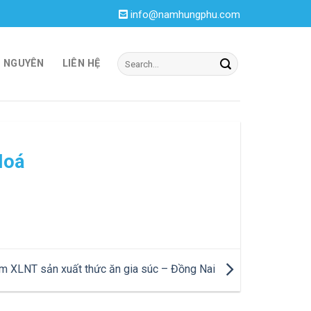
info@namhungphu.com
I NGUYÊN
LIÊN HỆ
Hoá
m XLNT sản xuất thức ăn gia súc – Đồng Nai