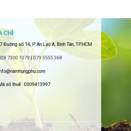
A CHỈ
7 Đường số 14, P. An Lạc A, Bình Tân, TP.HCM
028 7300 1079
|
079 5555 368
nfo@namhungphu.com
ã số thuế : 0309413997