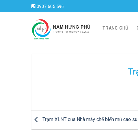
Skip
0907 605 596
to
content
TRANG CHỦ
Tr
Trạm XLNT của Nhà máy chế biến mủ cao su 