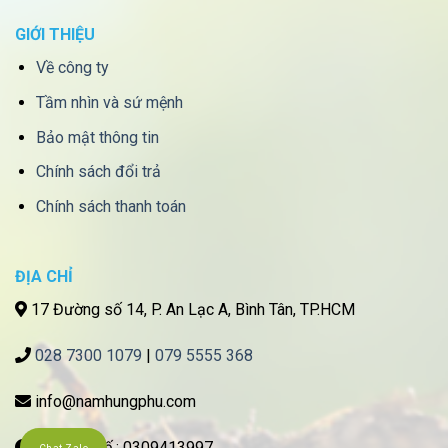
GIỚI THIỆU
Về công ty
Tầm nhìn và sứ mệnh
Bảo mật thông tin
Chính sách đổi trả
Chính sách thanh toán
ĐỊA CHỈ
17 Đường số 14, P. An Lạc A, Bình Tân, TP.HCM
028 7300 1079
|
079 5555 368
info@namhungphu.com
Mã số thuế : 0309413997