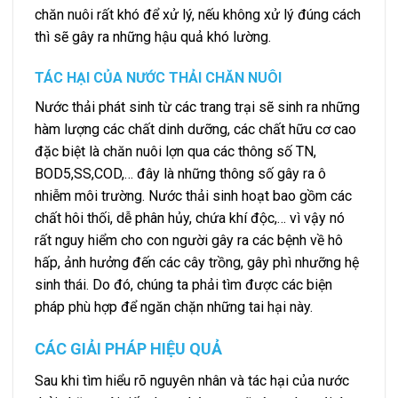
chăn nuôi rất khó để xử lý, nếu không xử lý đúng cách
thì sẽ gây ra những hậu quả khó lường.
TÁC HẠI CỦA NƯỚC THẢI CHĂN NUÔI
Nước thải phát sinh từ các trang trại sẽ sinh ra những
hàm lượng các chất dinh dưỡng, các chất hữu cơ cao
đặc biệt là chăn nuôi lợn qua các thông số TN,
BOD5,SS,COD,… đây là những thông số gây ra ô
nhiễm môi trường. Nước thải sinh hoạt bao gồm các
chất hôi thối, dễ phân hủy, chứa khí độc,… vì vậy nó
rất nguy hiểm cho con người gây ra các bệnh về hô
hấp, ảnh hưởng đến các cây trồng, gây phì nhưỡng hệ
sinh thái. Do đó, chúng ta phải tìm được các biện
pháp phù hợp để ngăn chặn những tai hại này.
CÁC GIẢI PHÁP HIỆU QUẢ
Sau khi tìm hiểu rõ nguyên nhân và tác hại của nước