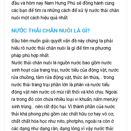
đầu và hôm nay Nam Hưng Phú sẽ đồng hành cùng
các bạn để tìm ra những cách để xử lý nước thải chăn
nuôi một cách hiệu quả nhất.
NƯỚC THẢI CHĂN NUÔI LÀ GÌ?
Đầu tiên muốn giải quyết vấn đề này chúng ta phải
hiểu rõ nước thải chăn nuôi là gì để tìm ra phương
pháp phù hợp nhất.
Nước thải chăn nuôi là nguồn nước bao gồm nước
sinh hoạt của trang trại, nước tiểu của động vật, nước
rửa chuồng, tắm rửa động vật, thức ăn thừa,… trong
nước thải trang trại phần lớn là phân và nước tiểu
động vật nên nước có mùi rất thối và khó chịu. Ngoài
ra trong đó còn chứa nhiều loại vi khuẩn, nấm men,ký
sinh trùng… nên rất độc hại. Vì thành phần của nước
thải khá phong phú gồm các chất hữu cơ hay vô cơ,
chất chất hóa học như nito, photpho, ngoài ra còn ở
các dạng như dạng rắn, dạng lỏng vì vậy nước thải