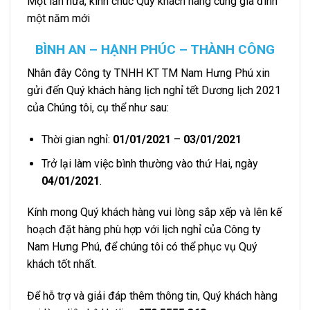
Một lần nữa, kính chúc Quý khách hàng cùng gia đình
một năm mới
B
Ì
NH AN – H
Ạ
NH PH
Ú
C – TH
À
NH C
Ô
NG
Nhân đây Công ty TNHH KT TM Nam Hưng Phú xin
gửi đến Quý khách hàng lịch nghỉ tết Dương lịch 2021
của Chúng tôi, cụ thể như sau:
Thời gian nghỉ:
01/01/2021
–
03/01/2021
Trở lại làm việc bình thường vào thứ Hai, ngày
04/01/2021
.
Kính mong Quý khách hàng vui lòng sắp xếp và lên kế
hoạch đặt hàng phù hợp với lịch nghỉ của Công ty
Nam Hưng Phú, để chúng tôi có thể phục vụ Quý
khách tốt nhất.
Để hỗ trợ và giải đáp thêm thông tin, Quý khách hàng