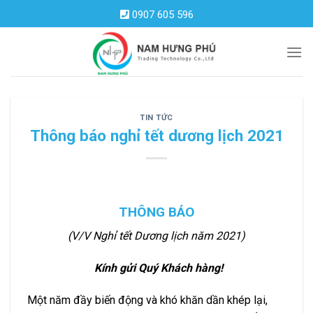
Skip
0907 605 596
to
content
TIN TỨC
Thông báo nghỉ tết dương lịch 2021
THÔNG BÁO
(V/V Nghỉ tết Dương lịch năm 2021)
K
í
nh g
ử
i
Qu
ý
Kh
á
ch h
à
ng!
Một năm đầy biến động và khó khăn dần khép lại,