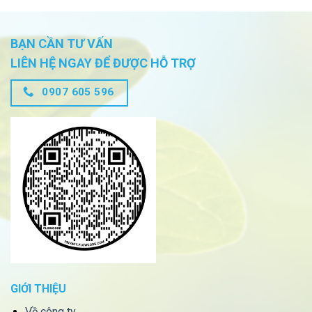
BẠN CẦN TƯ VẤN
LIÊN HỆ NGAY ĐỂ ĐƯỢC HỖ TRỢ
0907 605 596
GIỚI THIỆU
Về công ty