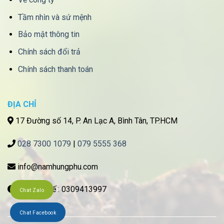
Tầm nhìn và sứ mệnh
Bảo mật thông tin
Chính sách đổi trả
Chính sách thanh toán
ĐỊA CHỈ
17 Đường số 14, P. An Lạc A, Bình Tân, TP.HCM
028 7300 1079
|
079 5555 368
info@namhungphu.com
Mã số thuế : 0309413997
Chat Zalo
Chat Facebook