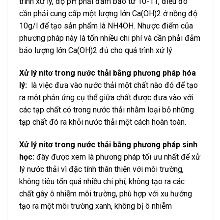
trình xử lý, độ pH phải đảm bảo từ 10-11, điều đó
cần phải cung cấp một lượng lớn Ca(OH)
2
ở nồng độ
10g/l để tạo sản phẩm là NH
4
OH. Nhược điểm của
phương pháp này là tốn nhiều chi phí và cần phải đảm
bảo lượng lớn Ca(OH)
2
đủ cho quá trình xử lý
Xử lý nitơ trong nước thải bằng phương pháp hóa
lý:
là việc đưa vào nước thải một chất nào đó để tạo
ra một phản ứng cụ thể giữa chất được đưa vào với
các tạp chất có trong nước thải nhằm loại bỏ những
tạp chất đó ra khỏi nước thải một cách hoàn toàn.
Xử lý nitơ trong nước thải bằng phương pháp sinh
học:
đây được xem là phương pháp tối ưu nhất để xử
lý nước thải vì đặc tính thân thiện với môi trường,
không tiêu tốn quá nhiều chi phí, không tạo ra các
chất gây ô nhiễm môi trường, phù hợp với xu hướng
tạo ra một môi trường xanh, không bị ô nhiễm