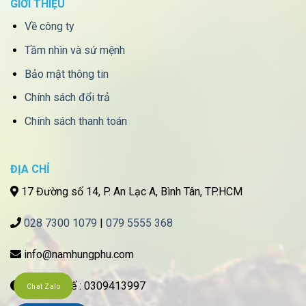
GIỚI THIỆU
Về công ty
Tầm nhìn và sứ mệnh
Bảo mật thông tin
Chính sách đổi trả
Chính sách thanh toán
ĐỊA CHỈ
17 Đường số 14, P. An Lạc A, Bình Tân, TP.HCM
028 7300 1079
|
079 5555 368
info@namhungphu.com
Mã số thuế : 0309413997
Chat Zalo