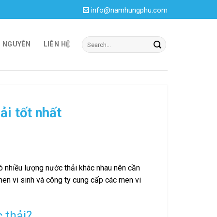
info@namhungphu.com
I NGUYÊN
LIÊN HỆ
ải tốt nhất
ó nhiều lượng nước thải khác nhau nên cần
 men vi sinh và công ty cung cấp các men vi
 thải?