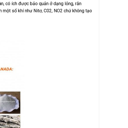
àn, có ích được bảo quản ở dạng lỏng, rắn
nh một số khí như Nitơ, C02, NO2 chứ không tạo