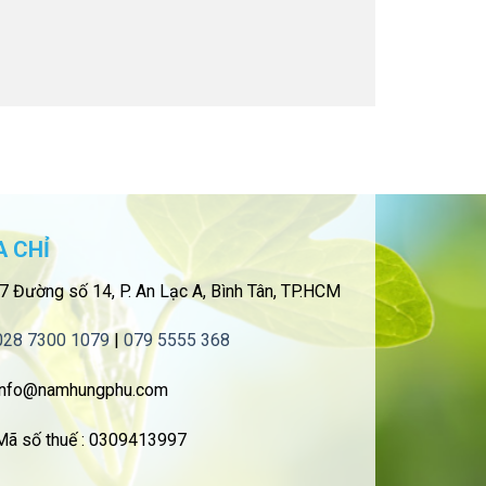
A CHỈ
7 Đường số 14, P. An Lạc A, Bình Tân, TP.HCM
028 7300 1079
|
079 5555 368
nfo@namhungphu.com
ã số thuế : 0309413997