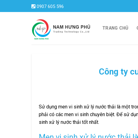
Skip
0907 605 596
to
content
TRANG CHỦ
Công ty cu
Sử dụng men vi sinh xử lý nước thải là một tr
phải có các men vi sinh chuyên biệt. Để sử dụn
sinh xử lý nước thải tốt nhất.
Men vi sinh xử lý nước thải l