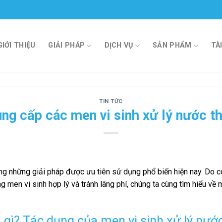
GIỚI THIỆU
GIẢI PHÁP
DỊCH VỤ
SẢN PHẨM
TÀ
TIN TỨC
ng cấp các men vi sinh xử lý nước th
ong những giải pháp được ưu tiên sử dụng phổ biến hiện nay. Do c
g men vi sinh hợp lý và tránh lãng phí, chúng ta cùng tìm hiểu về
à gì? Tác dụng của men vi sinh xử lý nước