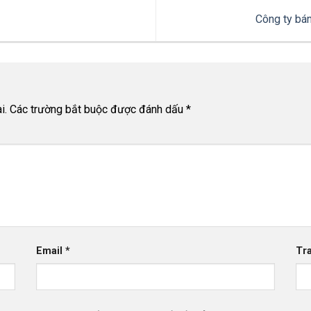
Công ty bá
i.
Các trường bắt buộc được đánh dấu
*
Email
*
Tr