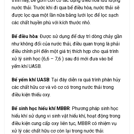
trình này, bể gom còn có tác dụng điều hòa lưu lượng
nước thải. Trước khi đi qua bể điều hòa, nước thải sẽ
được lọc qua một lần nữa bằng lưới lọc để lọc sạch
các chất huyền phù với kích thước nhỏ.
Bể điều hòa
: Được sử dụng để duy trì dòng chảy gần
như không đổi của nước thải, điều quan trọng là phải
điều chỉnh pH đến một giá trị thích hợp cho quá trình
xử lý sinh học (6,6 – 7,6 ) sau đó mới đưa vào bể
yếm khí UASB.
Bể yếm khí UASB
: Tại đây diễn ra quá trình phân hủy
các chất hữu cơ và vô cơ có trong nước thải trong
điều kiện thiếu oxy.
Bể sinh học hiếu khí MBBR
: Phương pháp sinh học
hiếu khí sử dụng vi sinh vật hiếu khí, hoạt động trong
điều kiện cung cấp oxy liên tục, MBBR có nhiệm vụ
xử lý các chất hữu cơ còn lại trong nước thải.